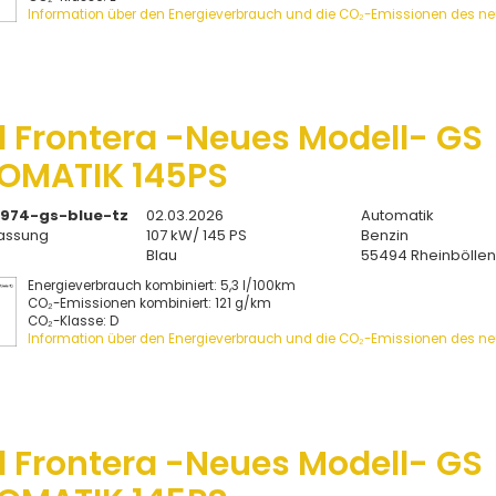
Information über den Energieverbrauch und die CO₂-Emissionen des n
l Frontera -Neues Modell- GS
OMATIK 145PS
974-gs-blue-tz
02.03.2026
Automatik
assung
107 kW/ 145 PS
Benzin
Blau
55494 Rheinbölle
Energieverbrauch kombiniert: 5,3 l/100km
CO₂-Emissionen kombiniert: 121 g/km
CO₂-Klasse: D
Information über den Energieverbrauch und die CO₂-Emissionen des n
l Frontera -Neues Modell- GS