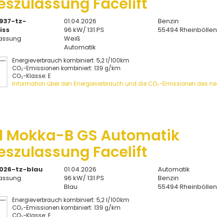
eszulassung Facelift
937-tz-
01.04.2026
Benzin
iss
96 kW/ 131 PS
55494 Rheinbölle
assung
Weiß
Automatik
Energieverbrauch kombiniert: 5,2 l/100km
CO₂-Emissionen kombiniert: 139 g/km
CO₂-Klasse: E
Information über den Energieverbrauch und die CO₂-Emissionen des n
l Mokka-B GS Automatik
eszulassung Facelift
026-tz-blau
01.04.2026
Automatik
assung
96 kW/ 131 PS
Benzin
Blau
55494 Rheinbölle
Energieverbrauch kombiniert: 5,2 l/100km
CO₂-Emissionen kombiniert: 139 g/km
CO₂-Klasse: E