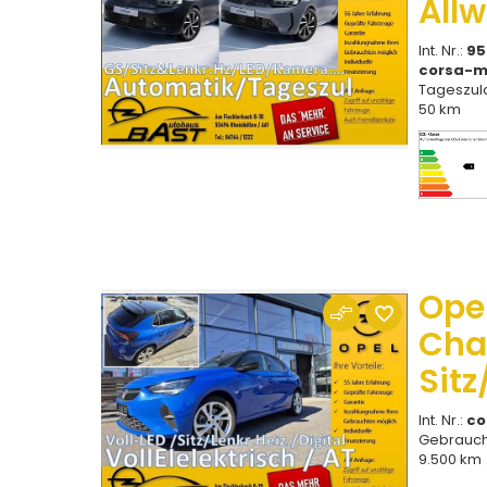
All
Int. Nr.:
95
corsa-
Tageszul
50 km
Ope
Cha
Sitz
Int. Nr.:
co
Gebrauch
9.500 km