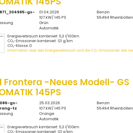
OMATIK 145PS
871_204985-gs-
01.04.2026
Benzin
107 kW/ 145 PS
55494 Rheinbölle
assung
Grün
Automatik
Energieverbrauch kombiniert: 5,3 l/100km
CO₂-Emissionen kombiniert: 121 g/km
CO₂-Klasse: D
Information über den Energieverbrauch und die CO₂-Emissionen des n
l Frontera -Neues Modell- GS
OMATIK 145PS
086-gs-
25.03.2026
Benzin
rang-tz
107 kW/ 145 PS
55494 Rheinbölle
assung
Orange
Automatik
Energieverbrauch kombiniert: 5,3 l/100km
CO₂-Emissionen kombiniert: 121 g/km