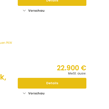
Details
Vorschau
n
euen PKW
22.900 €
MwSt. ausw.
k,
Details
Vorschau
n