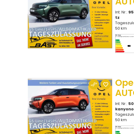
AUT
Int. Nr.:
95
tz
Tageszul
50 km
Ope
AUT
Int. Nr.:
50
kanyono
Tageszul
50 km