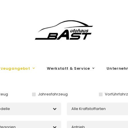
rzeugangebot
Werkstatt & Service
Unterneh
zeug
Jahresfahrzeug
Vorführfahr
odelle
Alle Kraftstoffarten
ategorien
Antrieb