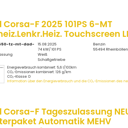
l Corsa-F 2025 101PS 6-MT
heiz.Lenkr.Heiz. Touchscreen 
450-tz-mt-dad-
15.08.2025
Benzin
74 kW/ 101 PS
55494 Rheinbölle
assung
Weiß
Schaltgetriebe
Energieverbrauch kombiniert: 5,6 l/100km
CO₂-Emissionen kombiniert: 126 g/km
CO₂-Klasse: D
Information über den Energieverbrauch und die CO₂-Emissionen des n
l Corsa-F Tageszulassung NE
terpaket Automatik MEHV