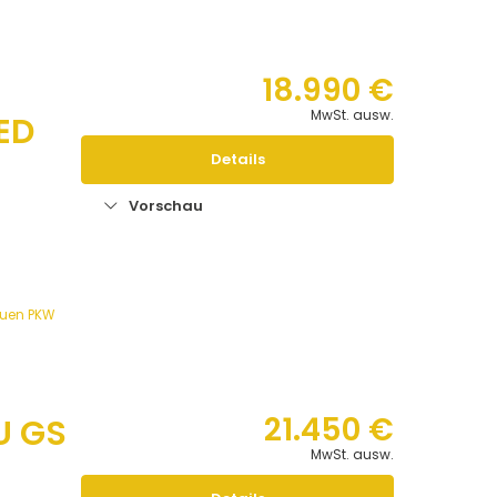
18.990 €
MwSt. ausw.
LED
Details
n
Vorschau
euen PKW
21.450 €
U GS
MwSt. ausw.