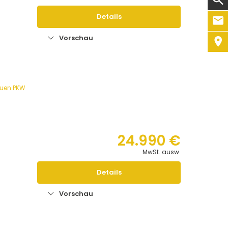
Details
n
Vorschau
euen PKW
24.990 €
MwSt. ausw.
Details
Vorschau
n