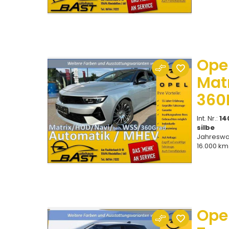
Ope
Mat
360
Int. Nr.:
14
silbe
Jahresw
16.000 km
Ope