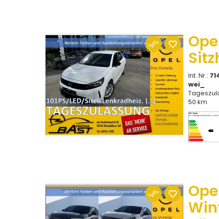
Ope
Sitz
Int. Nr.:
71
wei_
Tageszul
50 km
Ope
Win