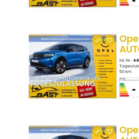
Ope
AUT
Int. Nr.:
49
Tageszul
50 km
Ope