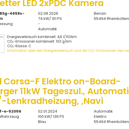
wetter LED 2xPDC Kamera
83g-4658s-
02.08.2026
Benzin
mh
74 kW/ 101 PS
55494 Rheinbölle
assung
-
Automatik
Energieverbrauch kombiniert: 4,6 l/100km
CO₂-Emissionen kombiniert: 103 g/km
CO₂-Klasse: C
Information über den Energieverbrauch und die CO₂-Emissionen des n
l Corsa-F Elektro on-Board-
rger 11kW Tageszul., Automati
/-Lenkradheizung, ,Navi
f-e-52056
02.01.2024
Automatik
tfahrzeug
100 kW/ 136 PS
Elektro
Blau
55494 Rheinbölle