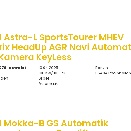
l Astra-L SportsTourer MHEV
rix HeadUp AGR Navi Automat
Kamera KeyLess
076-astralst-
10.04.2025
Benzin
100 kW/ 136 PS
55494 Rheinbölle
agen
Silber
Automatik
l Mokka-B GS Automatik