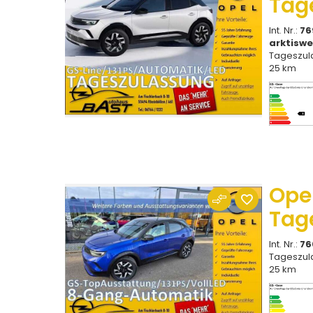
Tag
Int. Nr.:
76
arktiswe
Tageszul
25 km
Ope
Tag
Int. Nr.:
76
Tageszul
25 km