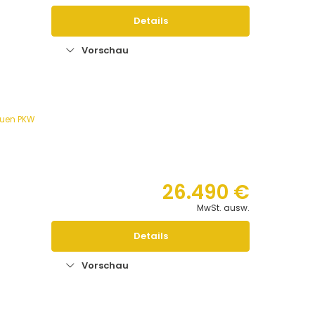
Details
n
Vorschau
euen PKW
26.490 €
MwSt. ausw.
Details
n
Vorschau