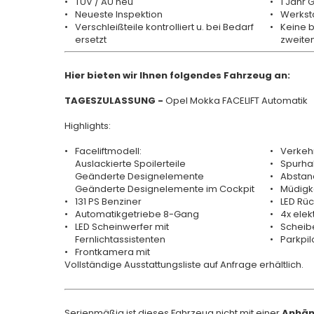
TÜV / AU neu
1 Jahr 
Neueste Inspektion
Werkst
Verschleißteile kontrolliert u. bei Bedarf
Keine 
ersetzt
zweiten
Hier bieten wir Ihnen folgendes Fahrzeug an:
TAGESZULASSUNG -
Opel Mokka FACELIFT Automatik
Highlights:
Faceliftmodell:
Verkehr
Auslackierte Spoilerteile
Spurhal
Geänderte Designelemente
Abstan
Geänderte Designelemente im Cockpit
Müdigk
131 PS Benziner
LED Rü
Automatikgetriebe 8-Gang
4x elek
LED Scheinwerfer mit
Scheibe
Fernlichtassistenten
Parkpilo
Frontkamera mit
Vollständige Ausstattungsliste auf Anfrage erhältlich.
Serienmäßig ist dieses Fahrzeug nicht mit einer
Anhän