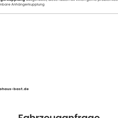
bare Anhängerkupplung
ohaus-bast.de
Fahrzeuganfrage