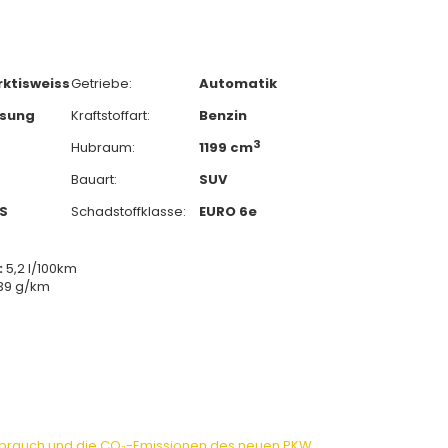
rktisweiss
Getriebe:
Automatik
ssung
Kraftstoffart:
Benzin
3
Hubraum:
1199 cm
Bauart:
SUV
PS
Schadstoffklasse:
EURO 6e
:
5,2 l/100km
39 g/km
rbrauch und die CO₂-Emissionen des neuen PKW