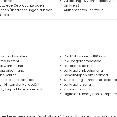
Garantie
Zulassung- & Abmeldeservice 
atttreue Gebrauchtwagen
Umkreis)
bösen Überraschungen auf den
Aufbereitetes Fahrzeug
 Blick
sschildassistent
Rückfahrkamera 180 Grad
teassistent
inkl. Vogelperspektive
dswarner und
Lederlenkrad mit
eitserkennung
Lenkradfernbedienung
ckleuchten
Schaltwippen am Lenkrad
trische Fensterheber
Sitzheizung Fahrer und Beifahre
n Hinten dunkel getönt
Lenkradheizung
t / Einparkhilfe hinten mit
Klimaautomatik
Digitaler Tacho / Bordkompute
gerkupplung
ausgerüstet, diese rüsten wir Ihnen gerne problemlos