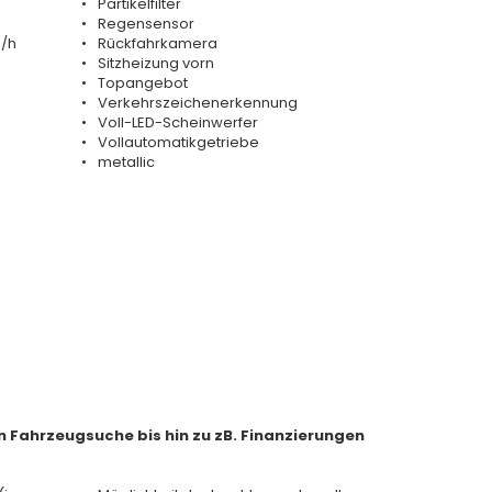
Partikelfilter
Regensensor
m/h
Rückfahrkamera
Sitzheizung vorn
Topangebot
Verkehrszeichenerkennung
Voll-LED-Scheinwerfer
Vollautomatikgetriebe
metallic
n Fahrzeugsuche bis hin zu zB. Finanzierungen