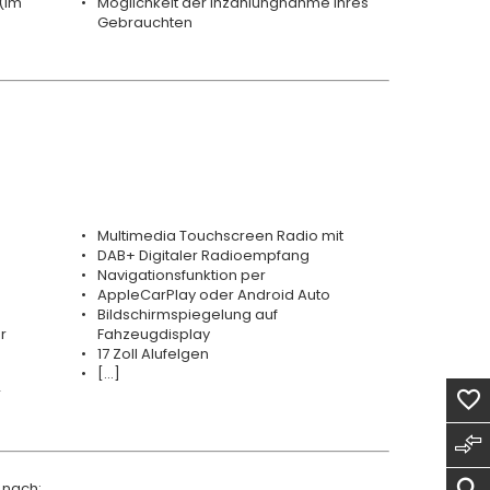
(im
Möglichkeit der Inzahlungnahme Ihres
Gebrauchten
Multimedia Touchscreen Radio mit
DAB+ Digitaler Radioempfang
Navigationsfunktion per
AppleCarPlay oder Android Auto
Bildschirmspiegelung auf
r
Fahzeugdisplay
17 Zoll Alufelgen
[...]
r
 nach: