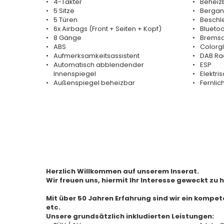
4-Takter
Beheiz
5 Sitze
Bergan
5 Türen
Beschle
6x Airbags (Front + Seiten + Kopf)
Bluetoo
8 Gänge
Bremsa
ABS
Colorg
Aufmerksamkeitsassistent
DAB Ra
Automatisch abblendender
ESP
Innenspiegel
Elektri
Außenspiegel beheizbar
Fernlic
Herzlich Willkommen auf unserem Inserat.
Wir freuen uns, hiermit Ihr Interesse geweckt zu 
Mit über 50 Jahren Erfahrung sind wir ein kompe
etc.
Unsere grundsätzlich inkludierten Leistungen: