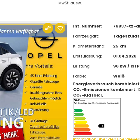
MwSt. ausw.
Int. Nummer
:
76937-tz-a
Fahrzeugart:
Tageszula
Kilometerstand:
25 km
Erstzulassung:
01.04.2026
Leistung:
96 kW / 131 
Farbe:
Weiß
Energieverbrauch kombiniert
CO₂-Emissionen kombiniert:
1
CO₂-Klasse:
E
Information über den Energieve