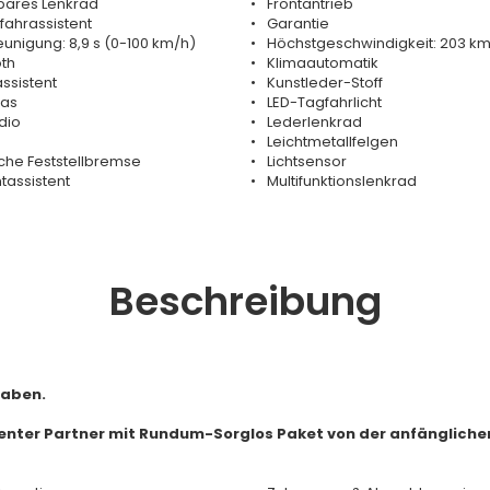
bares Lenkrad
Frontantrieb
fahrassistent
Garantie
unigung: 8,9 s (0-100 km/h)
Höchstgeschwindigkeit: 203 k
th
Klimaautomatik
ssistent
Kunstleder-Stoff
las
LED-Tagfahrlicht
dio
Lederlenkrad
Leichtmetallfelgen
sche Feststellbremse
Lichtsensor
htassistent
Multifunktionslenkrad
Beschreibung
haben.
tenter Partner mit Rundum-Sorglos Paket von der anfängliche