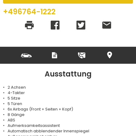
+496764-1222
Ausstattung
2 Achsen
4-Takter
5 Sitze
5 Türen
6x Airbags (Front + Seiten + Kopf)
8 Gänge
ABS
Aufmerksamkeitsassistent
Automatisch abblendender Innenspiegel