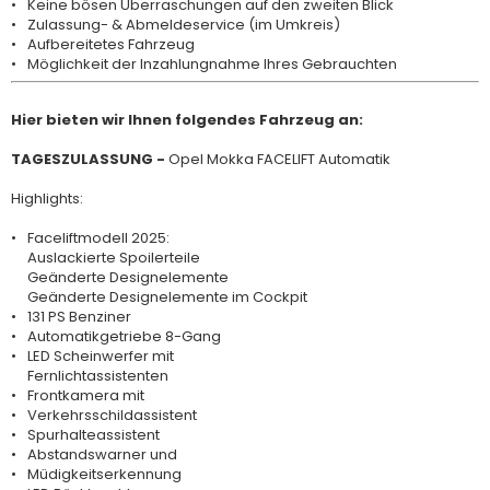
Keine bösen Überraschungen auf den zweiten Blick
Zulassung- & Abmeldeservice (im Umkreis)
Aufbereitetes Fahrzeug
Möglichkeit der Inzahlungnahme Ihres Gebrauchten
Hier bieten wir Ihnen folgendes Fahrzeug an:
TAGESZULASSUNG -
Opel Mokka FACELIFT Automatik
Highlights:
Faceliftmodell 2025:
Auslackierte Spoilerteile
Geänderte Designelemente
Geänderte Designelemente im Cockpit
131 PS Benziner
Automatikgetriebe 8-Gang
LED Scheinwerfer mit
Fernlichtassistenten
Frontkamera mit
Verkehrsschildassistent
Spurhalteassistent
Abstandswarner und
Müdigkeitserkennung