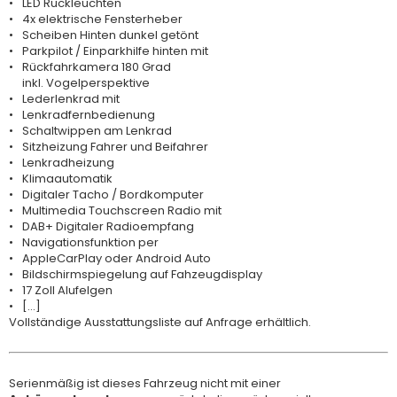
LED Rückleuchten
4x elektrische Fensterheber
Scheiben Hinten dunkel getönt
Parkpilot / Einparkhilfe hinten mit
Rückfahrkamera 180 Grad
inkl. Vogelperspektive
Lederlenkrad mit
Lenkradfernbedienung
Schaltwippen am Lenkrad
Sitzheizung Fahrer und Beifahrer
Lenkradheizung
Klimaautomatik
Digitaler Tacho / Bordkomputer
Multimedia Touchscreen Radio mit
DAB+ Digitaler Radioempfang
Navigationsfunktion per
AppleCarPlay oder Android Auto
Bildschirmspiegelung auf Fahzeugdisplay
17 Zoll Alufelgen
[...]
Vollständige Ausstattungsliste auf Anfrage erhältlich.
Serienmäßig ist dieses Fahrzeug nicht mit einer