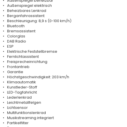
Außenspiegel beheizbar
Außenspiegel elektrisch
Beheizbares Lenkrad
Berganfahrassistent
Beschleunigung: 8,9 s (0-100 km/h)
Bluetooth
Bremsassistent
Colorglas
DAB Radio
ESP
Elektrische Feststellbremse
Fernlichtassistent
Freisprecheinrichtung
Frontantrieb
Garantie
Höchstgeschwindigkeit: 203 km/h
Klimaautomatik
Kunstleder-Stoff
LED-Tagfahrlicht
Lederlenkrad
Leichtmetallfelgen
Lichtsensor
Multifunktionslenkrad
Musikstreaming integriert
Partikelfilter