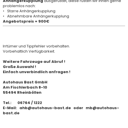
Anhängerkupplung
ausgerüstet, diese rüsten wir Ihnen gerne
problemlos nach:
Starre Anhängerkupplung
Abnehmbare Anhängerkupplung
Angebotspreis + 900€
Irrtümer und Tippfehler vorbehalten.
Vorbehaltlich Verfügbarkeit.
Weitere Fahrzeuge auf Abruf !
Große Auswahl !
Einfach unverbindlich anfragen !
Autohaus Bast GmbH
Am Fischlerbach 8-10
55494 Rheinböllen
Tel.: 06764 / 1222
E-Mail: ahb@autohaus-bast.de oder mb@autohaus-
bast.de